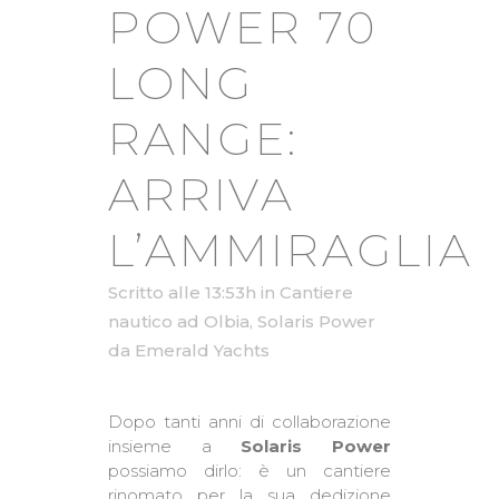
POWER 70
LONG
RANGE:
ARRIVA
L’AMMIRAGLIA
Scritto alle 13:53h
in
Cantiere
nautico ad Olbia
,
Solaris Power
da
Emerald Yachts
Dopo tanti anni di collaborazione
insieme a
Solaris Power
possiamo dirlo: è un cantiere
rinomato per la sua dedizione