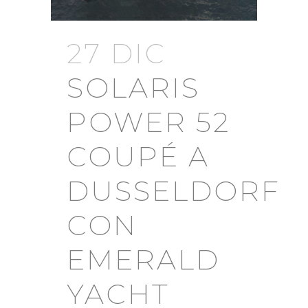
27 DIC
SOLARIS
POWER 52
COUPÉ A
DUSSELDORF
CON
EMERALD
YACHT