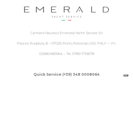
Cantiere Nautico Emerald Yacht Service Srl
Piazza Rudalza, 8 – 07026 Porto Rotondo (SS) ITALY — P.I.
02680480064 – Tel. 0789 1710678
Quick Service (+39) 348 0008064
info@emerald.yachts
Privacy Policy
Le tue preferenze relative alla privacy
Informativa sulla raccolta